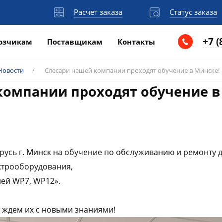
Расчет заказа
Статус заказа
+7 (
озчикам
Поставщикам
Контакты
Новости
/
Слесари нашей компании проходят обучение в Минске!
компании проходят обучение в
русь г. Минск на обучение по обслуживанию и ремонту д
ктрооборудования,
ей WP7, WP12».
 ждем их с новыми знаниями!