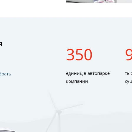
я
350
единиц в автопарке
тыс
брать
компании
су