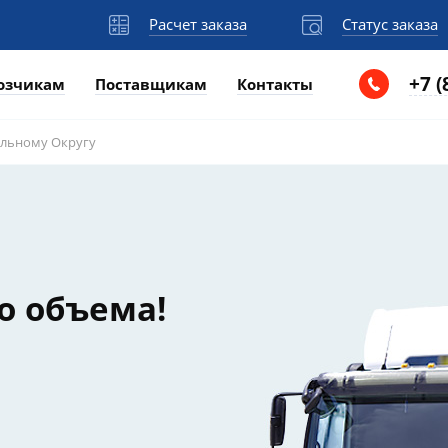
Расчет заказа
Статус заказа
+7 (
озчикам
Поставщикам
Контакты
альному Округу
о объема!