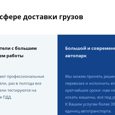
сфере доставки грузов
тели с большим
Большой и современ
ем работы
автопарк
ают профессиональные
Мы можем принять решен
ли, раз в полгода все
перевозке и исполнить ег
ели тестируются на
кратчайшие сроки: нам н
я ПДД.
искать машины, все под р
К Вашим услугам более 3
единиц автотранспорта.