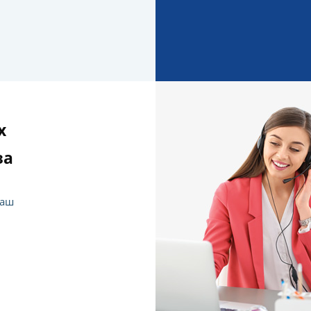
х
за
наш