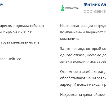
ич
Житник Ал
ООО «СЕВСТ
арекомендовала себя как
Наша организация сотру
й фирмой с 2017 г.
Компанией» и выражает с
компании.
груза качественно и в
За тот период, который м
одного отказа ‚ касаемо д
 дальнейшее
заявки исполнялись свое
Огромное спасибо команд
обрабатывают наши заявк
адресу. И всегда находят
Надеемся на дальнейшее 