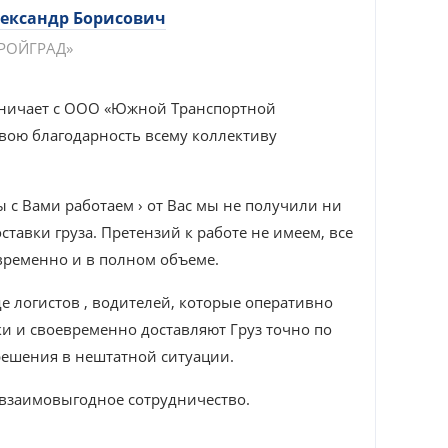
ександр Борисович
РОЙГРАД»
дничает с ООО «Южной Транспортной
Общес
вою благодарность всему коллективу
свою 
«Южн
орган
ы с Вами работаем › от Вас мы не получили ни
оставки груза. Претензий к работе не имеем, все
За пе
временно и в полном объеме.
показ
ответ
е логистов ‚ водителей, которые оперативно
и и своевременно доставляют Груз точно по
Реком
 решения в нештатной ситуации.
транс
взаимовыгодное сотрудничество.
Надее