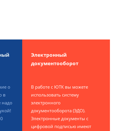
ный
Электронный
документооборот
ие о
В работе с ЮТК вы можете
о в
использовать систему
е надо
электронного
укой!
документооборота (ЭДО).
00
Электронные документы с
цифровой подписью имеют